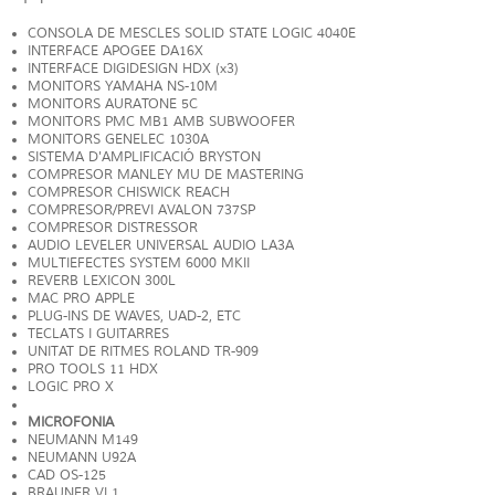
CONSOLA DE MESCLES SOLID STATE LOGIC 4040E
INTERFACE APOGEE DA16X
INTERFACE DIGIDESIGN HDX (x3)
MONITORS YAMAHA NS-10M
MONITORS AURATONE 5C
MONITORS PMC MB1 AMB SUBWOOFER
MONITORS GENELEC 1030A
SISTEMA D'AMPLIFICACIÓ BRYSTON
COMPRESOR MANLEY MU DE MASTERING
COMPRESOR CHISWICK REACH
COMPRESOR/PREVI AVALON 737SP
COMPRESOR DISTRESSOR
AUDIO LEVELER UNIVERSAL AUDIO LA3A
MULTIEFECTES SYSTEM 6000 MKII
REVERB LEXICON 300L
MAC PRO APPLE
PLUG-INS DE WAVES, UAD-2, ETC
TECLATS I GUITARRES
UNITAT DE RITMES ROLAND TR-909
PRO TOOLS 11 HDX
LOGIC PRO X
MICROFONIA
NEUMANN M149
NEUMANN U92A
CAD OS-125
BRAUNER VL1