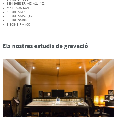
SENNHEISER MD-421 (X2)
MXL 603S (X2)
SHURE SM7
SHURE SM57 (X2)
SHURE SM58
T-BONE RM700
Els nostres estudis de gravació