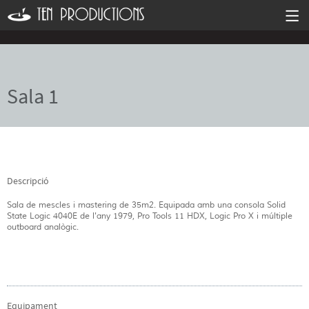
Sala 1
Descripció
Sala de mescles i mastering de 35m2. Equipada amb una consola Solid
State Logic 4040E de l'any 1979, Pro Tools 11 HDX, Logic Pro X i múltiple
outboard analògic.
Equipament