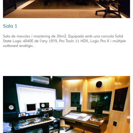
Sala 1
Sala de mescles i mastering de 35m2. Equipada amb una consola Solid
State Logic 4040E de l'any 1979, Pro Tools 11 HDX, Logic Pro X i múltiple
outboard analògic.